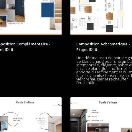
position Complémentaire -
Composition Achromatique -
et IDI 6
Projet IDI 6
Une déclinaisaon de noir, de gri
de blanc chaud pour une ambi
intemporelle, élégante, sobre e
chic. Le blanc illumine, le noir
apporte du raffinement et du st
le gris dynamise l’ensemble. Le 
vient rehausser et réchauffer
l’ensemble.