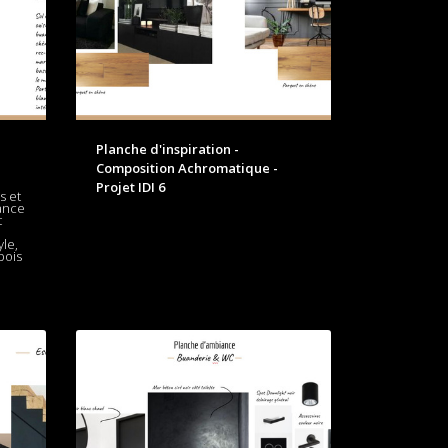
Planche d'inspiration -
Composition Achromatique -
Projet IDI 6
s et
ance
t
yle,
bois