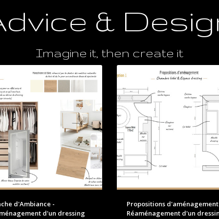
Advice & Desig
Imagine it, then create it
nche d'Ambiance -
Propositions d'aménagement
aménagement d'un dressing
Réaménagement d'un dressi