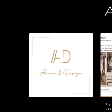
Pla
Ré