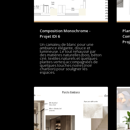
Composition Monochrome -
Plan
Projet IDI 6
Com
Proj
Un camaïeu de blanc pour une
ambiance élégante, douce et
lumineuse. Le tout rehaussé par
des matières naturelles (bois, béton
ciré, textiles naturels et quelques
plantes vertes) accompagnées de
quelques touches noires (noir
charbon) pour souligner les
espaces.