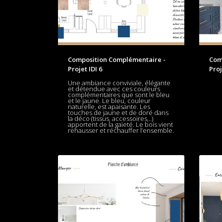
Composition Complémentaire -
Com
Projet IDI 6
Proj
Une ambiance conviviale, élégante
et détendue avec ces couleurs
complémentaires que sont le bleu
et le jaune. Le bleu, couleur
naturelle, est apaisante. Les
touches de jaune et de doré dans
la déco (tissus, accessoires,..)
apportent de la gaieté. Le bois vient
rehausser et réchauffer l’ensemble.