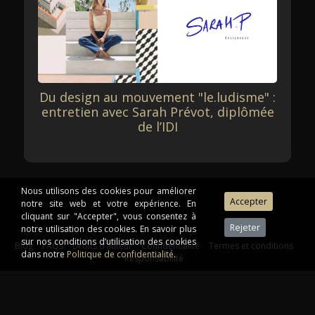
Du design au mouvement "le.ludisme" :
entretien avec Sarah Prévot, diplômée
de l’IDI
Nous utilisons des cookies pour améliorer
notre site web et votre expérience. En
cliquant sur "Accepter", vous consentez à
notre utilisation des cookies. En savoir plus
sur nos conditions d’utilisation des cookies
Blog
FAQs
Droits d’auteur
Confidentialité
Termes et conditions
dans notre
Politique de confidentialité
.
Responsabilité
Télécharger le guide de formation
©2026 Institut de Design d'Intérieur. Tous droits réservés.