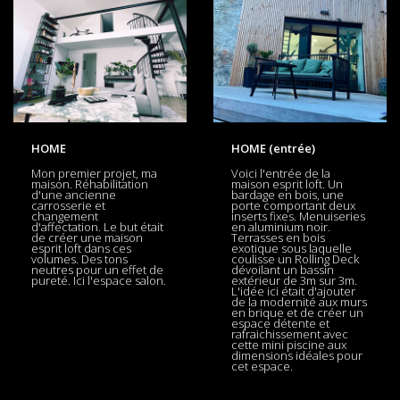
HOME
HOME (entrée)
Mon premier projet, ma
Voici l'entrée de la
maison. Réhabilitation
maison esprit loft. Un
d'une ancienne
bardage en bois, une
carrosserie et
porte comportant deux
changement
inserts fixes. Menuiseries
d'affectation. Le but était
en aluminium noir.
de créer une maison
Terrasses en bois
esprit loft dans ces
exotique sous laquelle
volumes. Des tons
coulisse un Rolling Deck
neutres pour un effet de
dévoilant un bassin
pureté. Ici l'espace salon.
extérieur de 3m sur 3m.
L'idée ici était d'ajouter
de la modernité aux murs
en brique et de créer un
espace détente et
rafraichissement avec
cette mini piscine aux
dimensions idéales pour
cet espace.