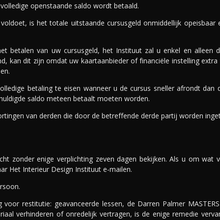
 volledige openstaande saldo wordt betaald.
 voldoet, is het totale uitstaande cursusgeld onmiddellijk opeisbaa
t betalen van uw cursusgeld, het Instituut zal u enkel en alleen
kan dit zijn omdat uw kaartaanbieder of financiële instelling extra t
len.
olledige betaling te eisen wanneer u de cursus sneller afrondt dan d
schuldigde saldo meteen betaalt moeten worden.
kortingen van derden die door de betreffende derde partij worden inge
ht zonder enige verplichting zeven dagen bekijken. Als u om wat v
ar Het Interieur Design Instituut e-mailen.
ersoon.
voor restitutie: geavanceerde lessen, de Darren Palmer MASTERSERI
aal verhinderen of onredelijk vertragen, is de enige remedie verva