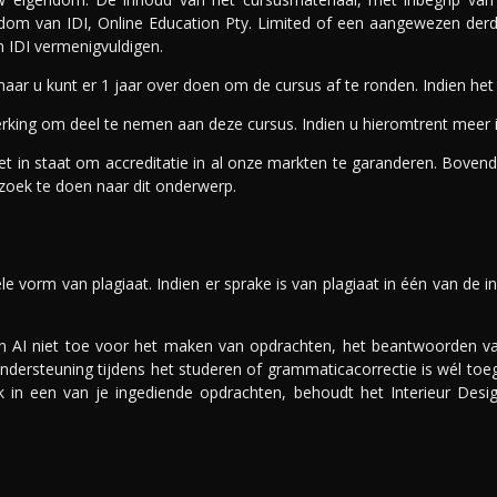
ndom van IDI, Online Education Pty. Limited of een aangewezen der
 IDI vermenigvuldigen.
r u kunt er 1 jaar over doen om de cursus af te ronden. Indien het n
merking om deel te nemen aan deze cursus. Indien u hieromtrent meer 
iet in staat om accreditatie in al onze markten te garanderen. Bovend
oek te doen naar dit onderwerp.
ele vorm van plagiaat. Indien er sprake is van plagiaat in één van de 
 van AI niet toe voor het maken van opdrachten, het beantwoorden 
ndersteuning tijdens het studeren of grammaticacorrectie is wél to
ik in een van je ingediende opdrachten, behoudt het Interieur Desig