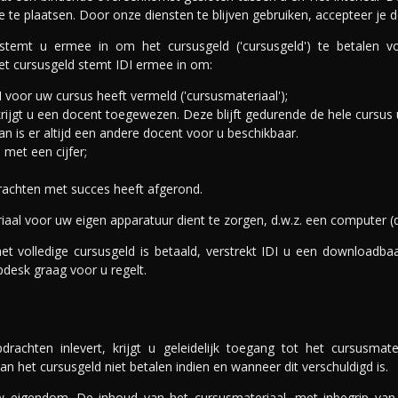
 te plaatsen. Door onze diensten te blijven gebruiken, accepteer je
emt u ermee in om het cursusgeld ('cursusgeld') te betalen vo
et cursusgeld stemt IDI ermee in om:
I voor uw cursus heeft vermeld ('cursusmateriaal');
rijgt u een docent toegewezen. Deze blijft gedurende de hele cursu
 is er altijd een andere docent voor u beschikbaar.
met een cijfer;
drachten met succes heeft afgerond.
iaal voor uw eigen apparatuur dient te zorgen, d.w.z. een computer (d
het volledige cursusgeld is betaald, verstrekt IDI u een downloadba
pdesk graag voor u regelt.
chten inlevert, krijgt u geleidelijk toegang tot het cursusmat
n het cursusgeld niet betalen indien en wanneer dit verschuldigd is.
 eigendom. De inhoud van het cursusmateriaal, met inbegrip van co