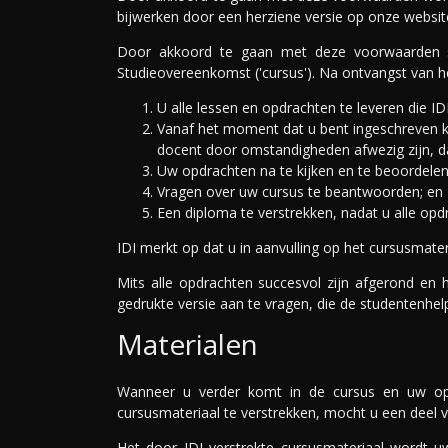
bijwerken door een herziene versie op onze website
Door akkoord te gaan met deze voorwaarden st
Studieovereenkomst ('cursus'). Na ontvangst van h
U alle lessen en opdrachten te leveren die ID
Vanaf het moment dat u bent ingeschreven k
docent door omstandigheden afwezig zijn, dan
Uw opdrachten na te kijken en te beoordelen 
Vragen over uw cursus te beantwoorden; en
Een diploma te verstrekken, nadat u alle op
IDI merkt op dat u in aanvulling op het cursusmater
Mits alle opdrachten succesvol zijn afgerond en 
gedrukte versie aan te vragen, die de studentenhel
Materialen
Wanneer u verder komt in de cursus en uw opdra
cursusmateriaal te verstrekken, mocht u een deel va
Het door IDI verstrekte cursusmateriaal wordt uw