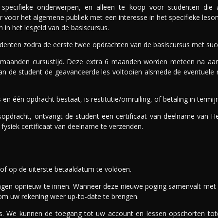
 specifieke onderwerpen, en alleen te koop voor studenten die a
ar voor het algemene publiek met een interesse in het specifieke les
n in het lesgeld van de basiscursus.
enten zodra de eerste twee opdrachten van de basiscursus met succe
6 maanden cursustijd. Deze extra 6 maanden worden meteen na aans
n de student de geavanceerde les voltooien alsmede de eventuele r
en één opdracht bestaat, is restitutie/omruiling, of betaling in termij
pdracht, ontvangt de student een certificaat van deelname van Het I
fysiek certificaat van deelname te verzenden.
r of op de uiterste betaaldatum te voldoen.
dagen opnieuw te innen. Wanneer deze nieuwe poging samenvalt met
om uw rekening weer up-to-date te brengen.
s. We kunnen de toegang tot uw account en lessen opschorten totdat