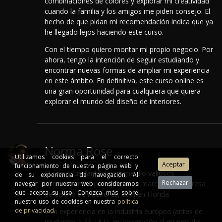
combinaciones de colores y explorar mi creatividad
cuando la familia y los amigos me piden consejo. El
hecho de que pidan mi recomendación indica que ya
he llegado lejos haciendo este curso.
Con el tiempo quiero montar mi propio negocio. Por
ahora, tengo la intención de seguir estudiando y
encontrar nuevas formas de ampliar mi experiencia
en este ámbito. En definitiva, este curso online es
una gran oportunidad para cualquiera que quiera
explorar el mundo del diseño de interiores.
Norma Rose
Utilizamos cookies para el correcto
funcionamiento de nuestra página web y
El curso fue fantástico y me dio valiosos
de su experiencia de navegación. Al
conocimientos para poner en marcha mi empresa
navegar por nuestra web consideramos
que acepta su uso. Conozca más sobre
de diseño de interiores, aquí en Florida.
nuestro uso de cookies en nuestra
política
de privacidad
.
Con experiencia en la industria europea (antes de
mudarme a EE. UU.), mi exposición al mundo del