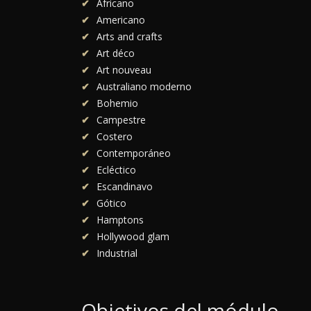
Africano
Americano
Arts and crafts
Art déco
Art nouveau
Australiano moderno
Bohemio
Campestre
Costero
Contemporáneo
Ecléctico
Escandinavo
Gótico
Hamptons
Hollywood glam
Industrial
Objetivos del módulo