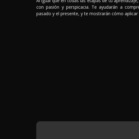
Al igual que en todas las etapas de tu aprendizaje
con pasión y perspicacia. Te ayudarán a comprend
pasado y el presente, y te mostrarán cómo aplicar e