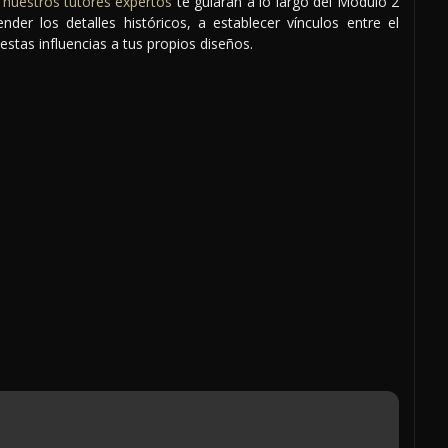
,
nuestros tutores expertos
te guiarán a lo largo del Módulo 2
er los detalles históricos, a establecer vínculos entre el
stas influencias a tus propios diseños.