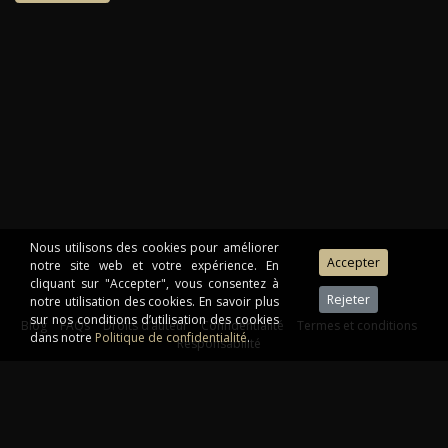
Nous utilisons des cookies pour améliorer
notre site web et votre expérience. En
cliquant sur "Accepter", vous consentez à
notre utilisation des cookies. En savoir plus
sur nos conditions d’utilisation des cookies
Blog
FAQs
Droits d’auteur
Confidentialité
Termes et conditions
dans notre
Politique de confidentialité
.
Responsabilité
Télécharger le guide de formation
©2026 Institut de Design d'Intérieur. Tous droits réservés.
En fournissant votre adresse électronique, vous acceptez de recevoir par
courriel d'autres informations relatives à notre formation.