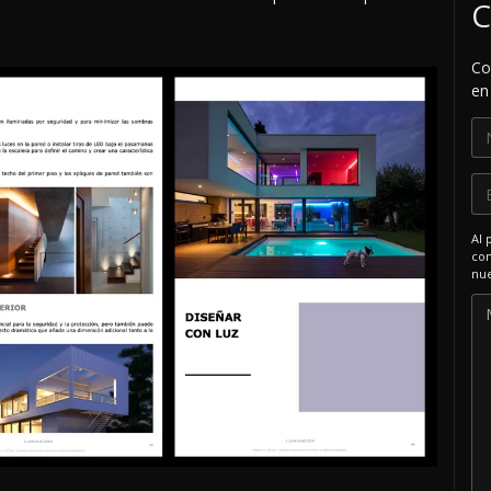
C
Co
en
Al 
com
nue