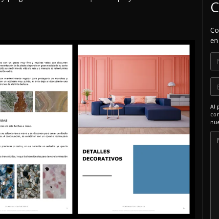
C
Co
en
Al 
com
nue