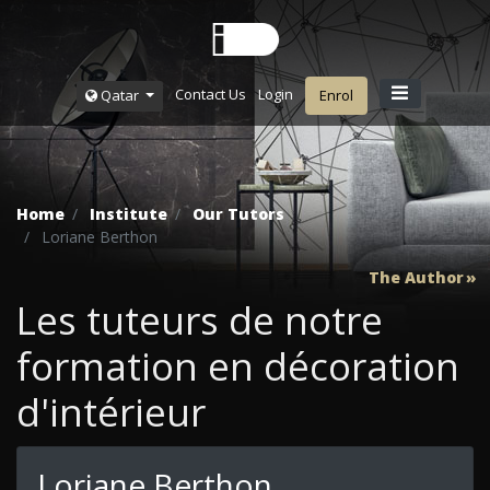
Contact Us
Login
Qatar
Enrol
Home
Institute
Our Tutors
Loriane Berthon
The Author
Les tuteurs de notre
formation en décoration
d'intérieur
Loriane Berthon