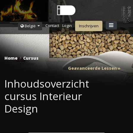
Contact
Login
België
Inschrijven
Home
Cursus
Geavanceerde Lessen
Inhoudsoverzicht
cursus Interieur
Design