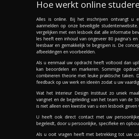
Hoe werkt online studer
Alles is online. Bij het inschrijven ontvangt
aanmelden op onze beveiligde studentenwebsite.
vergelijken met een lesboek dat alle informatie be
les heeft een inhoud van ongeveer 80 pagina's en s
leesbaar en gemakkelijk te begrijpen is. De conc
afbeeldingen en voorbeelden.
Als u eenmaal uw opdracht heeft voltooid dan up
kan beoordelen en markeren. Sommige opdracht
combineren theorie met leuke praktische taken. De
feedback op uw werk en ideeën zodat u uw vaardigh
Wat het Interieur Design Instituut zo uniek ma
vangnet en de begeleiding van het team van de S
is niet alleen een kwestie van u een lesboek geve
U heeft ook direct contact met uw persoonlijk
begeleidt, door u persoonlijke, specifieke en opbo
Als u ooit vragen heeft met betrekking tot uw c