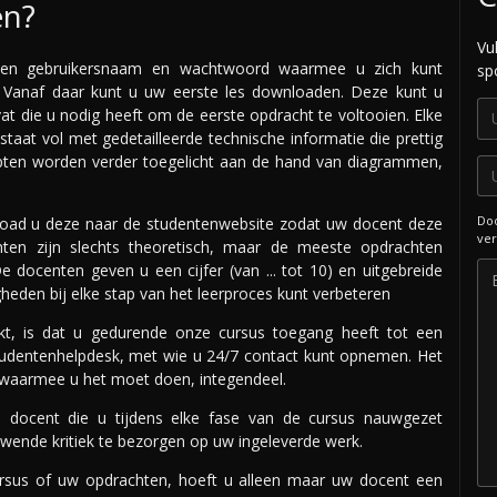
en?
Vu
 u een gebruikersnaam en wachtwoord waarmee u zich kunt
sp
 Vanaf daar kunt u uw eerste les downloaden. Deze kunt u
vat die u nodig heeft om de eerste opdracht te voltooien. Elke
taat vol met gedetailleerde technische informatie die prettig
epten worden verder toegelicht aan de hand van diagrammen,
Doo
load u deze naar de studentenwebsite zodat uw docent deze
ver
en zijn slechts theoretisch, maar de meeste opdrachten
 docenten geven u een cijfer (van ... tot 10) en uitgebreide
eden bij elke stap van het leerproces kunt verbeteren
akt, is dat u gedurende onze cursus toegang heeft tot een
tudentenhelpdesk, met wie u 24/7 contact kunt opnemen. Het
n waarmee u het moet doen, integendeel.
e docent die u tijdens elke fase van de cursus nauwgezet
uwende kritiek te bezorgen op uw ingeleverde werk.
ursus of uw opdrachten, hoeft u alleen maar uw docent een