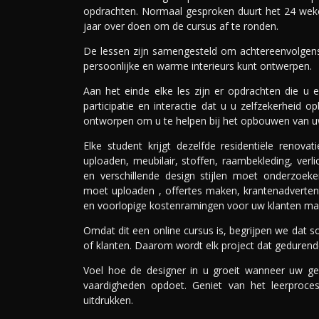
opdrachten. Normaal gesproken duurt het 24 weke
jaar over doen om de cursus af te ronden.
De lessen zijn samengesteld om achtereenvolgens
persoonlijke en warme interieurs kunt ontwerpen.
Aan het einde elke les zijn er opdrachten die u 
participatie en interactie dat u u zelfzekerheid 
ontworpen om u te helpen bij het opbouwen van uw 
Elke student krijgt dezelfde residentiële renova
uploaden, meubilair, stoffen, raambekleding, verli
en verschillende design stijlen moet onderzoe
moet uploaden , offertes maken, krantenadverten
en voorlopige kostenramingen voor uw klanten mak
Omdat dit een online cursus is, begrijpen we dat
of klanten. Daarom wordt elk project dat gedurend
Voel hoe de designer in u groeit wanneer uw g
vaardigheden opdoet. Geniet van het leerproces
uitdrukken.