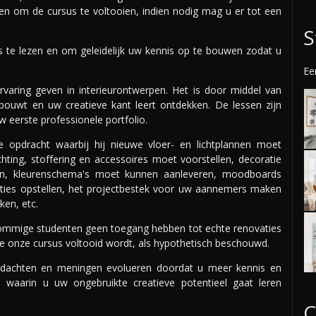
n om de cursus te voltooien, indien nodig mag u er tot een
S
 te lezen en om geleidelijk uw kennis op te bouwen zodat u
Ee
ervaring geven in interieurontwerpen. Het is door middel van
opbouwt en uw creatieve kant leert ontdekken. De lessen zijn
eerste professionele portfolio.
tie opdracht waarbij hij nieuwe vloer- en lichtplannen moet
chting, stoffering en accessoires moet voorstellen, decoratie
ken, kleurenschema's moet kunnen aanleveren, moodboards
ties opstellen, het projectbestek voor uw aannemers maken
en, etc.
 sommige studenten geen toegang hebben tot echte renovaties
e onze cursus voltooid wordt, als hypothetisch beschouwd.
edachten en meningen evolueren doordat u meer kennis en
 waarin u uw ongebruikte creatieve potentieel gaat leren
C