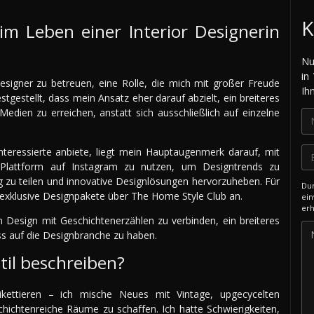
K
im Leben einer Interior Designerin
Nu
in
Designer zu betreuen, eine Rolle, die mich mit großer Freude
Ih
tgestellt, dass mein Ansatz eher darauf abzielt, ein breiteres
dien zu erreichen, anstatt sich ausschließlich auf einzelne
nteressierte anbiete, liegt mein Hauptaugenmerk darauf, mit
Plattform auf Instagram zu nutzen, um Designtrends zu
og zu teilen und innovative Designlösungen hervorzuheben. Für
Dur
 exklusive Designpakete über The Home Style Club an.
ein
erh
 Design mit Geschichtenerzählen zu verbinden, ein breiteres
ss auf die Designbranche zu haben.
til beschreiben?
kettieren – ich mische Neues mit Vintage, upgecycelten
ichtenreiche Räume zu schaffen. Ich hatte Schwierigkeiten,