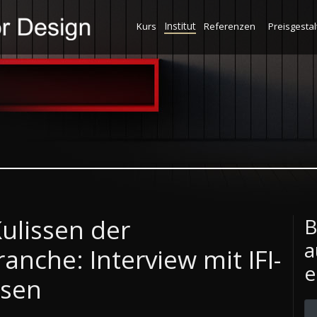
Institut
Kurs
Referenzen
Preisgesta
Kulissen der
B
a
nche: Interview mit IFI-
e
ksen