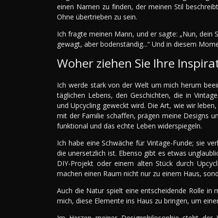
einen Namen zu finden, der meinen Stil beschreibt
Ohne übertrieben zu sein.
Ich fragte meinen Mann, und er sagte: „Nun, dein Sti
gewagt, aber bodenständig...“ Und in diesem Mom
Woher ziehen Sie Ihre Inspira
Ich werde stark von der Welt um mich herum beein
täglichen Lebens, den Geschichten, die in Vintage
und Upcycling geweckt wird. Die Art, wie wir leben,
mit der Familie schaffen, prägen meine Designs un
funktional und das echte Leben widerspiegeln.
Ich habe eine Schwäche für Vintage-Funde; sie ve
die unersetzlich ist. Ebenso gibt es etwas unglaub
DIY-Projekt oder einem alten Stück durch Upcyc
machen einen Raum nicht nur zu einem Haus, son
Auch die Natur spielt eine entscheidende Rolle in 
mich, diese Elemente ins Haus zu bringen, um einen
Im Herzen meiner Designphilosophie steht der 