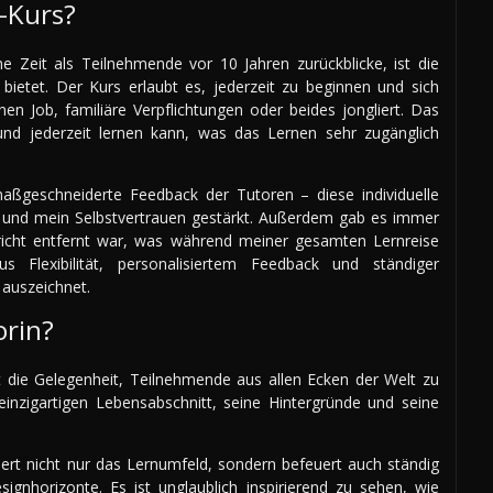
I-Kurs?
ne Zeit als Teilnehmende vor 10 Jahren zurückblicke, ist die
r bietet. Der Kurs erlaubt es, jederzeit zu beginnen und sich
en Job, familiäre Verpflichtungen oder beides jongliert. Das
nd jederzeit lernen kann, was das Lernen sehr zugänglich
ßgeschneiderte Feedback der Tutoren – diese individuelle
ft und mein Selbstvertrauen gestärkt. Außerdem gab es immer
hricht entfernt war, was während meiner gesamten Lernreise
 Flexibilität, personalisiertem Feedback und ständiger
h auszeichnet.
orin?
ist die Gelegenheit, Teilnehmende aus allen Ecken der Welt zu
einzigartigen Lebensabschnitt, seine Hintergründe und seine
hert nicht nur das Lernumfeld, sondern befeuert auch ständig
ignhorizonte. Es ist unglaublich inspirierend zu sehen, wie