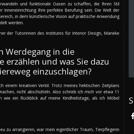
andeln und funktionale Oasen zu schaffen, die Ihren Stil
er Inneneinrichtung Ihre perfekte Berufung sein. Die Welt der
n Bereich, in dem künstlerische Vision auf praktische Anwendung
delt werden.
er der Tutorinnen des Institutes für Interior Design, Marieke
m Werdegang in die
e erzählen und was Sie dazu
rriereweg einzuschlagen?
h einem kreativen Ventil. Trotz meines hektischen Zeitplans
achen, nicht abschütteln. Also schrieb ich mich vor etwa 11
S
an wie ein Rückblick auf meine Kindheitstage, als ich Möbel
neu zu arrangieren, war mein eigentlicher Traum, Tierpflegerin