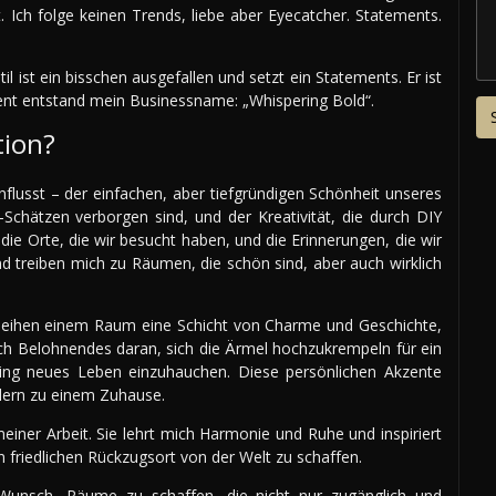
. Ich folge keinen Trends, liebe aber Eyecatcher. Statements.
l ist ein bisschen ausgefallen und setzt ein Statements. Er ist
ent entstand mein Businessname: „Whispering Bold“.
tion?
flusst – der einfachen, aber tiefgründigen Schönheit unseres
-Schätzen verborgen sind, und der Kreativität, die durch DIY
 die Orte, die wir besucht haben, und die Erinnerungen, die wir
d treiben mich zu Räumen, die schön sind, aber auch wirklich
rleihen einem Raum eine Schicht von Charme und Geschichte,
lich Belohnendes daran, sich die Ärmel hochzukrempeln für ein
ling neues Leben einzuhauchen. Diese persönlichen Akzente
dern zu einem Zuhause.
meiner Arbeit. Sie lehrt mich Harmonie und Ruhe und inspiriert
 friedlichen Rückzugsort von der Welt zu schaffen.
Wunsch, Räume zu schaffen, die nicht nur zugänglich und