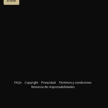
FAQs
Copyright
Privacidad
Términos y condiciones
Renuncia de responsabilidades
Descargar la guía del curso
©2026 Instituto de Interiorismo. Todos los derechos reservados