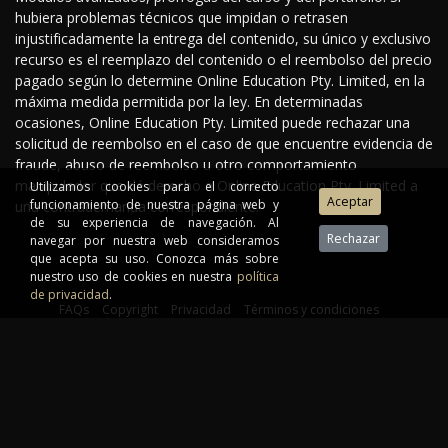
hubiera problemas técnicos que impidan o retrasen
injustificadamente la entrega del contenido, su único y exclusivo
recurso es el reemplazo del contenido o el reembolso del precio
pagado según lo determine Online Education Pty. Limited, en la
máxima medida permitida por la ley. En determinadas
ocasiones, Online Education Pty. Limited puede rechazar una
solicitud de reembolso en el caso de que encuentre evidencia de
fraude, abuso de reembolso u otro comportamiento
manipulador que dé derecho a Online Education Pty. Limited a
Utilizamos cookies para el correcto
funcionamiento de nuestra página web y
una contrademanda correspondiente.
de su experiencia de navegación. Al
navegar por nuestra web consideramos
que acepta su uso. Conozca más sobre
nuestro uso de cookies en nuestra
política
de privacidad
.
FAQs
Copyright
Privacidad
Términos y condiciones
Renuncia de responsabilidades
Descargar la guía del curso
©2026 Instituto de Interiorismo. Todos los derechos reservados
Al proporcionar tu dirección de e-mail, aceptas recibir comunicaciones por
correo electrónico relacionadas con nuestro curso.