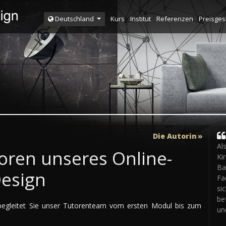
Kurs
Institut
Referenzen
Preisges
Deutschland
Die Autorin
Al
oren unseres Online-
Ki
B
Design
Fa
si
be
egleitet Sie unser Tutorenteam vom ersten Modul bis zum
un