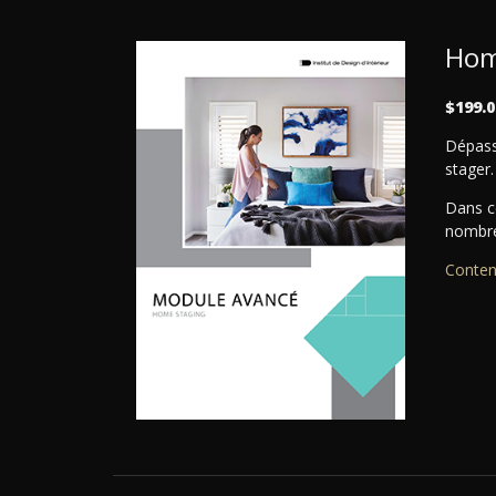
Hom
$199.0
Dépass
stager.
Dans c
nombre
Conten