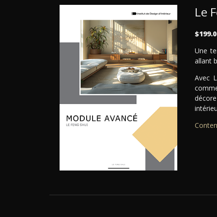
Le 
$199.0
Une te
allant 
Avec L
commen
décorez
intérieu
Conten