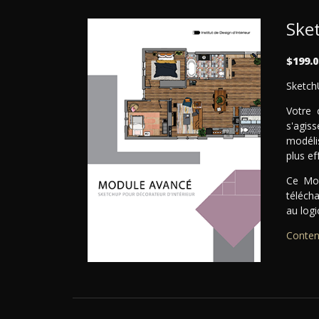
Ske
$199.0
SketchU
Votre 
s'agiss
modéli
plus ef
Ce Mod
téléch
au logi
Conten