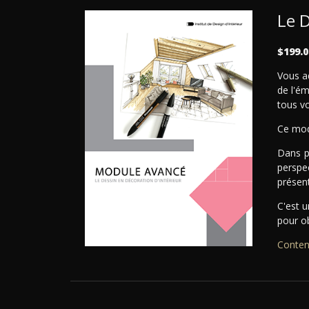
Le D
$199.0
Vous ad
de l'ém
tous vo
Ce modu
Dans p
perspe
présent
C'est 
pour ob
Conten