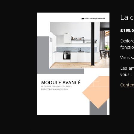
La c
$199.0
Explor
fonctio
Vous s
Les am
vous !
Conten