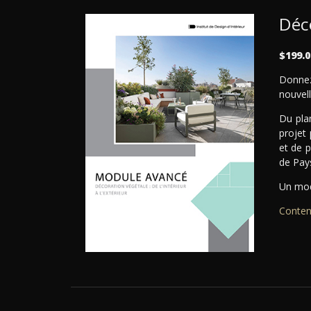
Déco
$199.0
Donnez
nouvell
Du pla
projet
et de 
de Pays
Un modu
Conten